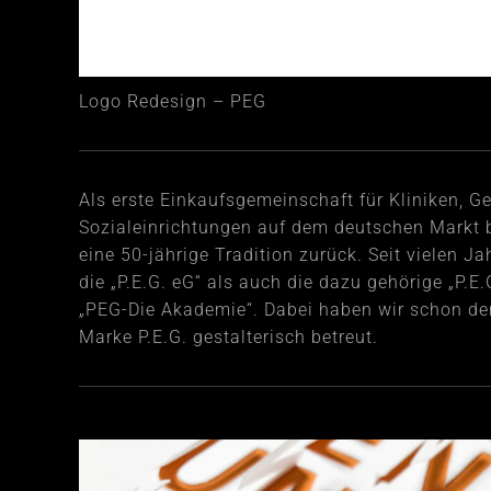
Logo Redesign – PEG
Als erste Einkaufsgemeinschaft für Kliniken, G
Sozialeinrichtungen auf dem deutschen Markt bl
eine 50-jährige Tradition zurück. Seit vielen J
die „P.E.G. eG“ als auch die dazu gehörige „P.
„PEG-Die Akademie“. Dabei haben wir schon de
Marke P.E.G. gestalterisch betreut.