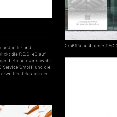
Großflächenbanner PEG 
esundheits- und
ickt die P.E.G. eG auf
ahren betreuen wir sowohl
E.G Service GmbH“ und die
n zweiten Relaunch der