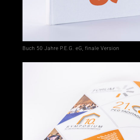
Buch 50 Jahre P.E.G. eG, finale Version