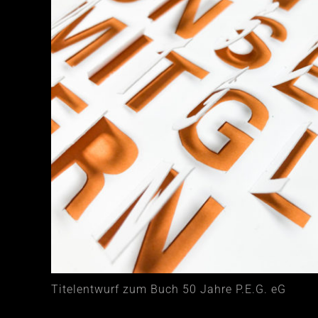
Titelentwurf zum Buch 50 Jahre P.E.G. eG