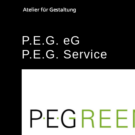
Zum
Inhalt
springen
P.E.G. eG
P.E.G. Service