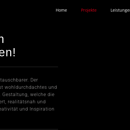
Home
Projekte
Leistunge
n
en!
tauschbarer. Der
 ist wohldurchdachtes und
 Gestaltung, welche die
rt, realitätsnah und
tivität und Inspiration