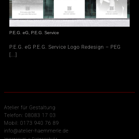
P.E.G. eG, P.E.G. Service
P.E.G. eG P.E.G. Service Logo Redesign – PEG
[...]
Atelier für Gestaltung
Telefon: 08083 17 03
Mobil: 0173 940 76 89
info@atelier-haemmerle.de
Impressum
–
Datenschutz